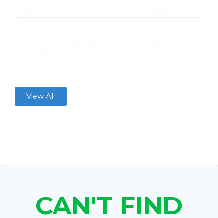
Etiam non faucibus purus, eget ullamcorper
ex.
Suspendisse lorem velit, ultrices in risus ut,
consequat vestibulum sem.
View All
CAN'T FIND