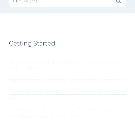
Getting Started
Lorem ipsum dolor sit amet, consectetur
adipiscing elit.
Curabitur ornare tortor est, sed euismod
Etiam non faucibus purus, eget ullamcorper
ex.
Suspendisse lorem velit, ultrices in risus ut,
consequat vestibulum sem.