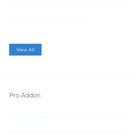
ex.
Suspendisse lorem velit, ultrices in risus ut,
consequat vestibulum sem.
View All
Pro Addon
Lorem ipsum dolor sit amet, consectetur
adipiscing elit.
Curabitur ornare tortor est, sed euismod