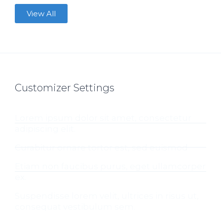
View All
Customizer Settings
Lorem ipsum dolor sit amet, consectetur
adipiscing elit.
Curabitur ornare tortor est, sed euismod
Etiam non faucibus purus, eget ullamcorper
ex.
Suspendisse lorem velit, ultrices in risus ut,
consequat vestibulum sem.