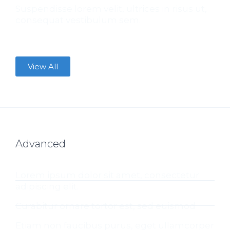
Suspendisse lorem velit, ultrices in risus ut,
consequat vestibulum sem.
View All
Advanced
Lorem ipsum dolor sit amet, consectetur
adipiscing elit.
Curabitur ornare tortor est, sed euismod
Etiam non faucibus purus, eget ullamcorper