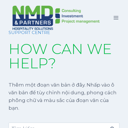
SUPPORT CENTRE
HOW CAN WE
HELP?
Thêm một đoạn văn bản ở đây. Nhấp vào ô
văn bản để tùy chỉnh nội dung, phong cách
phông chữ và màu sắc của đoạn văn của
bạn.