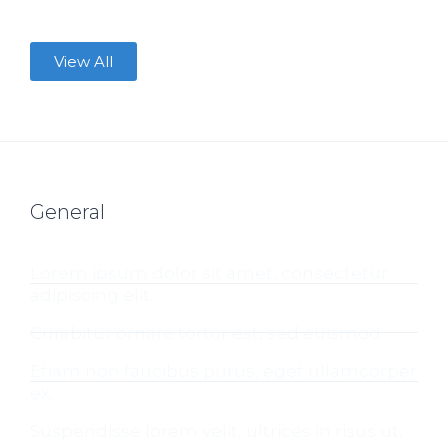
View All
General
Lorem ipsum dolor sit amet, consectetur
adipiscing elit.
Curabitur ornare tortor est, sed euismod
Etiam non faucibus purus, eget ullamcorper
ex.
Suspendisse lorem velit, ultrices in risus ut,