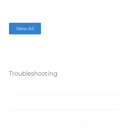
consequat vestibulum sem.
View All
Troubleshooting
Lorem ipsum dolor sit amet, consectetur
adipiscing elit.
Curabitur ornare tortor est, sed euismod
Etiam non faucibus purus, eget ullamcorper
ex.