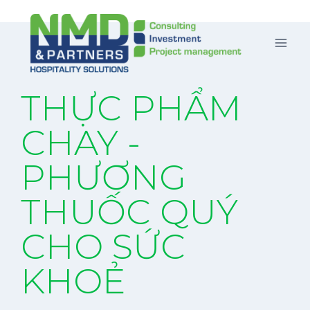
THỰC PHẨM
CHAY -
PHƯƠNG
THUỐC QUÝ
CHO SỨC
KHOẺ