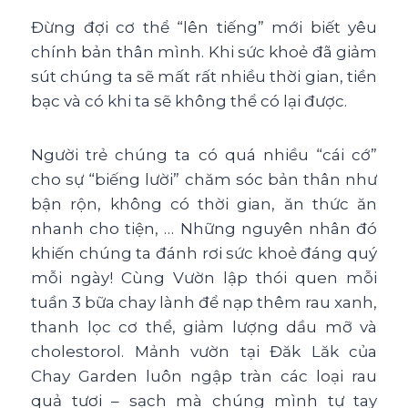
Đừng đợi cơ thể “lên tiếng” mới biết yêu
chính bản thân mình. Khi sức khoẻ đã giảm
sút chúng ta sẽ mất rất nhiều thời gian, tiền
bạc và có khi ta sẽ không thể có lại được.
Người trẻ chúng ta có quá nhiều “cái cớ”
cho sự “biếng lười” chăm sóc bản thân như
bận rộn, không có thời gian, ăn thức ăn
nhanh cho tiện, … Những nguyên nhân đó
khiến chúng ta đánh rơi sức khoẻ đáng quý
mỗi ngày! Cùng Vườn lập thói quen mỗi
tuần 3 bữa chay lành để nạp thêm rau xanh,
thanh lọc cơ thể, giảm lượng dầu mỡ và
cholestorol. Mảnh vườn tại Đăk Lăk của
Chay Garden luôn ngập tràn các loại rau
quả tươi – sạch mà chúng mình tự tay