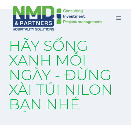
HÃY SỐNG
XANH MỖI
NGÀY - ĐỪNG
XÀI TÚI NILON
BẠN NHÉ